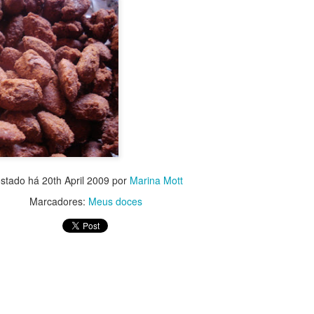
stado há
20th April 2009
por
Marina Mott
Marcadores:
Meus doces
sitado! Por levar bananas e iogurte, quase não vai gordura e, no lu
É bem verdade que o açúcar vem no chocolate ao leite, mas, ainda a