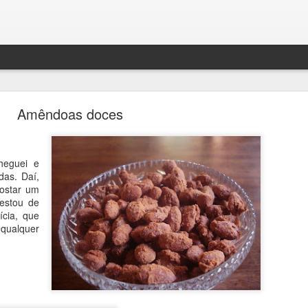
Amêndoas doces
cheguei e
das. Daí,
BOLO DENSO DE CHOCOLATE COM BANANA
ostar um
estou de
ícia, que
qualquer