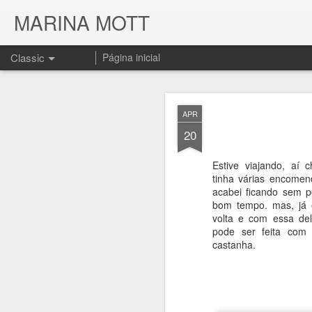
MARINA MOTT
Classic
Página inicial
APR
20
Estive viajando, aí 
tinha várias encomen
JUL
acabei ficando sem p
17
bom tempo. mas, já 
volta e com essa del
pode ser feita com 
castanha.