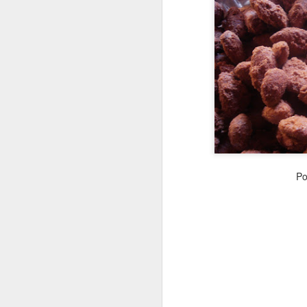
Po
Que bolo gostoso e inu
um pouquinho de mel. 