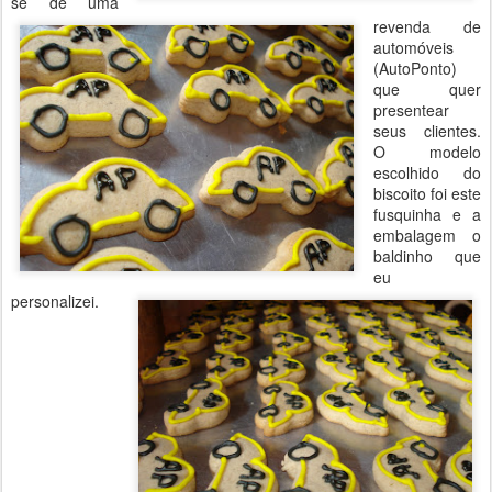
se de uma
revenda de
automóveis
(AutoPonto)
que quer
presentear
seus clientes.
O modelo
escolhido do
biscoito foi este
fusquinha e a
embalagem o
baldinho que
eu
personalizei.