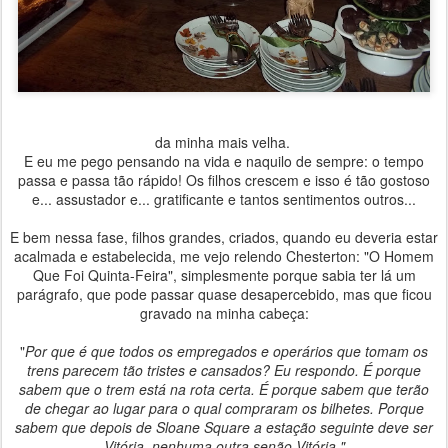
da minha mais velha.
E eu me pego pensando na vida e naquilo de sempre: o tempo
passa e passa tão rápido! Os filhos crescem e isso é tão gostoso
e... assustador e... gratificante e tantos sentimentos outros...
E bem nessa fase, filhos grandes, criados, quando eu deveria estar
acalmada e estabelecida, me vejo relendo Chesterton: "O Homem
Que Foi Quinta-Feira", simplesmente porque sabia ter lá um
parágrafo, que pode passar quase desapercebido, mas que ficou
gravado na minha cabeça:
"
Por que é que todos os empregados e operários que tomam os
trens parecem tão tristes e cansados? Eu respondo. É porque
sabem que o trem está na rota certa. É porque sabem que terão
de chegar ao lugar para o qual compraram os bilhetes. Porque
sabem que depois de Sloane Square a estação seguinte deve ser
Vitória, nenhuma outra senão Vitória."