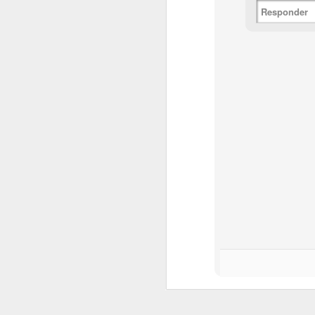
4 ovos
Responder
1 copo de iogurte natura
2/3 de xícara de óleo d
2 xícaras de açúcar pe
2 1/2 xícaras de farinha
2 colheres de sopa de e
1 colher de sopa de fe
MODO DE FAZER
Em uma vasilha coloque
incorporado. Acrescent
a mistura, fara que a a
vez, delicadamente. Co
levar ao forno (180º) p
Vale lembrar que não d
cozido a ponto de não d