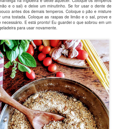
manteiga na frigideira e deixe aquecer. Coloque os temperos
mão e o sal) e deixe um minutinho. Se for usar o dente de
 pouco antes dos demais temperos. Coloque o pão e misture
ódio
 uma tostada. Coloque as raspas de limão e o sal, prove e
ato de baunilha
e necessário. E está pronto! Eu guardei o que sobrou em um
geladeira para usar novamente.
as bananas até virar uma papa. Junte o óleo, a baunilha, o iogurte, 
bem. Coloque a farinha aos poucos, misturando sempre. Adicione o f
junte o chocolate em gotas e misture. Leve para assar em forma untada
chocolate sobre a massa, já na forma), em forno pré-aquecido a 180º
o palito, pois o tempo depende de cada forno). Agora, é só comer!!
Postado há
17th July 2022
por
Marina Mott
0
Adicionar um comentário