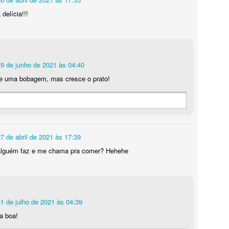
delícia!!!
9 de junho de 2021 às 04:40
e uma bobagem, mas cresce o prato!
7 de abril de 2021 às 17:39
iversário da Dani 💖. Todos os anos, no seu aniversário, eu faço um 
alguém faz e me chama pra comer? Hehehe
que aniversário tem que ter bolo, não é mesmo? É, sim!! Eu queria um
olate/café do tiramissu. Pensei em fazer um bolo de frutas, tin
tava decidido! O resultado agradou muito! Olha só como eu fiz:
1 de julho de 2021 às 04:39
a boa!