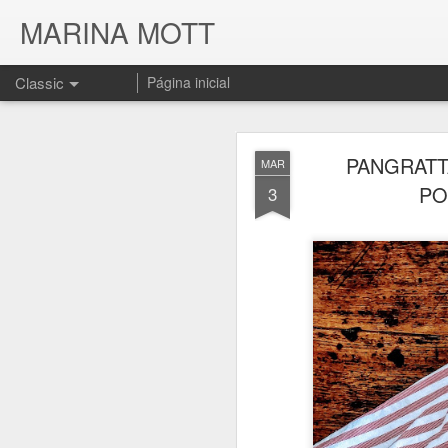
MARINA MOTT
Classic
Página inicial
PANGRATT
MAR
PO
3
JUL
17