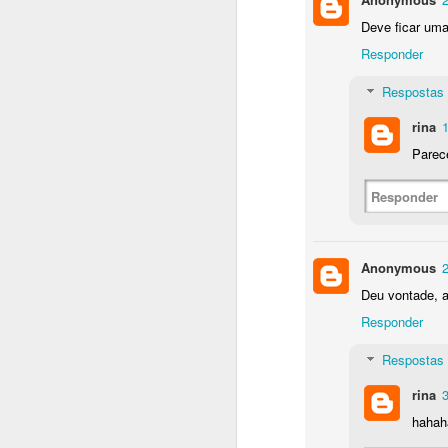
Deve ficar uma 
Responder
Respostas
rina
1
Parec
Responder
Anonymous
2
Fiz esse bolo para o an
Deu vontade, 
já virou tradição. Aí 
Responder
bem distante do choc
congeladas e pronto! Es
Respostas
1)BOLO
rina
3
INGREDIENTES
hahah