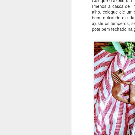
Coloque o azeite e a 
4g fermento
(menos a casca de li
alho, coloque ele um
6g de bicarbonato de s
bem, deixando ele dar
1 colher de chá de extr
ajuste os temperos, s
pote bem fechado na 
MODO DE FAZER
Em uma tigela, amasse 
cacau e misture muito 
e incorpore. Por fim, 
(eu coloquei gotas de 
minutos (faça o teste d