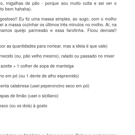
 mais nutritivo. E, o mais importante, com certeza: delicioso!!
ndo, migalhas de pão - porque sou muito culta e sei ver o
uito bem hahaha).
cisar dos ingredientes e de um garfo. Simples assim. Olha só (receit
w.youtube.com/watch?v=EI4Ab6Y_2xo - canal da @oliviaviewyork)
 gostoso!! Eu fiz uma massa simples, ao sugo, com o molho
i a massa cozinhar os últimos três minutos no molho. Aí, na
ilhamos queijo parmesão e essa farofinha. Ficou demais!!
or as quantidades para nortear, mas a ideia é que vale)
ica bem maduras (2 grandes, aproximadamente)
rmecido (ou, pão velho mesmo), ralado ou passado no mixer
 azeite + 1 colher de sopa de manteiga
ambiente
lho em pó (ou 1 dente de alho espremido)
l
menta calabresa (usei peperoncino seco em pó)
eia de iogurte natural
spas de limão (usei o siciliano)
esco (ou os dois) à gosto
00%
ao leite em gotas ou picado