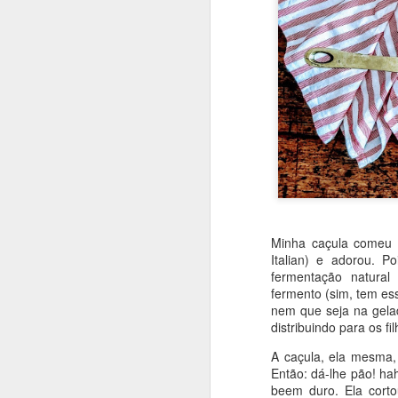
Minha caçula comeu p
Italian) e adorou. 
fermentação natura
fermento (sim, tem e
nem que seja na gela
distribuindo para os f
A caçula, ela mesma,
Que bolo gostoso e inu
Então: dá-lhe pão! ha
um pouquinho de mel. 
beem duro. Ela corto