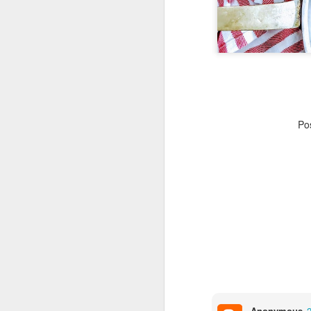
JUN
29
Po
Anonymous
2