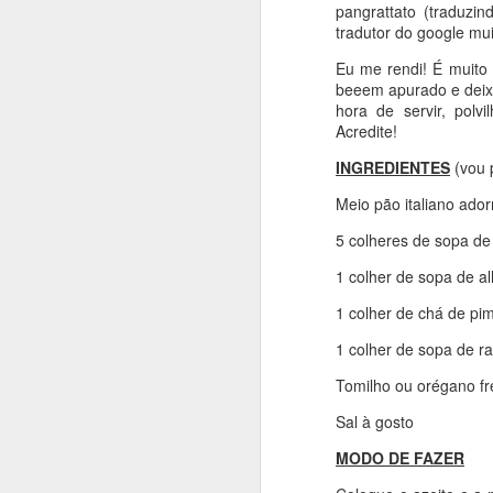
bolo super equilibrado e
pangrattato (traduzi
tradutor do google m
Para fazer você vai pre
achei aqui: https://ww
Eu me rendi! É muito
beeem apurado e deixe
hora de servir, polv
Acredite!
INGREDIENTES
INGREDIENTES
(vou p
350 grs de banana nan
Meio pão italiano ado
75g de mel
5 colheres de sopa de
1 ovo em temperatura 
1 colher de sopa de a
25g de óleo de girasso
1 colher de chá de pi
1 colher de sopa bem ch
1 colher de sopa de ra
110g de farinha
Tomilho ou orégano fr
40g de cacau em pó 1
Sal à gosto
1 pitada de sal
MODO DE FAZER
150-165g de chocolate 