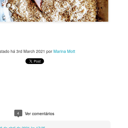
BOLO DE AMORAS
stado há
3rd March 2021
por
Marina Mott
4
Ver comentários
6 de abril de 2021 às 17:35