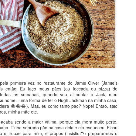
ela primeira vez no restaurante do Jamie Oliver (Jamie's
Pois então. Eu faço meus pães (ou foccacia ou pizza) de
l todas as semanas, quando vou alimentar o Jack, meu
sse nome - uma forma de ter o Hugh Jackman na minha casa,
deira 😂😂😂). Mas, eu como tanto pão? Nope! Então, saio
ilhos, minha mãe etc.
 acaba sendo a maior vítima, porque ela mora muito perto.
sitado! Por levar bananas e iogurte, quase não vai gordura e, no lu
haha. Tinha sobrado pão na casa dela e ela esqueceu. Ficou
É bem verdade que o açúcar vem no chocolate ao leite, mas, ainda a
u e trouxe para mim, e propôs (insistiu??) prepararmos o