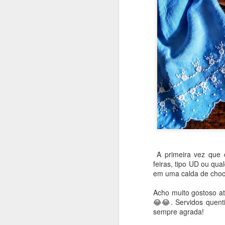
A primeira vez que 
feiras, tipo UD ou qu
em uma calda de choc
Acho muito gostoso a
😂😂. Servidos quenti
Que bolo gostoso e inu
sempre agrada!
um pouquinho de mel. 