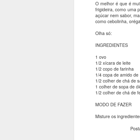
bolo super equilibrado e
O melhor é que é muit
frigideira, como uma 
Para fazer você vai pre
açúcar nem sabor, mas
achei aqui: https://ww
como cebolinha, oréga
Olha só:
INGREDIENTES
INGREDIENTES
350 grs de banana nan
1 ovo
75g de mel
1/2 xícara de leite
1/2 copo de farinha
1 ovo em temperatura 
1/4 copa de amido de 
25g de óleo de girasso
1/2 colher de chá de s
1 colher de sopa de ól
1 colher de sopa bem ch
1/2 colher de chá de 
110g de farinha
MODO DE FAZER
40g de cacau em pó 1
Misture os ingrediente
1 pitada de sal
Post
150-165g de chocolate 