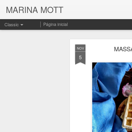
MARINA MOTT
Classic
Página inicial
MASSA
NOV
5
JUL
17