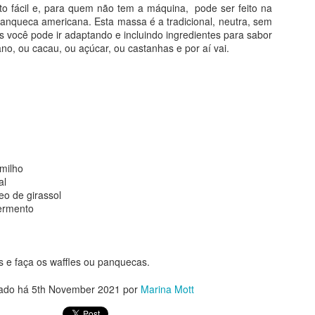
 mais nutritivo. E, o mais importante, com certeza: delicioso!!
o fácil e, para quem não tem a máquina, pode ser feito na
panqueca americana. Esta massa é a tradicional, neutra, sem
cisar dos ingredientes e de um garfo. Simples assim. Olha só (receit
 você pode ir adaptando e incluindo ingredientes para sabor
w.youtube.com/watch?v=EI4Ab6Y_2xo - canal da @oliviaviewyork)
no, ou cacau, ou açúcar, ou castanhas e por aí vai.
ica bem maduras (2 grandes, aproximadamente)
ambiente
milho
l
al
eo de girassol
eia de iogurte natural
fermento
00%
s e faça os waffles ou panquecas.
ado há
5th November 2021
por
Marina Mott
ao leite em gotas ou picado