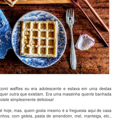
comi waffles eu era adolescente e estava em uma destas
alquer outra que existiam. Era uma massinha quente banhada
olate simplesmente deliciosa!
té hoje, mas, quem gosta mesmo é a freguesia aqui de casa
nhos, com geleia, pasta de amendoim, mel, manteiga, etc.,
sitado! Por levar bananas e iogurte, quase não vai gordura e, no lu
É bem verdade que o açúcar vem no chocolate ao leite, mas, ainda a