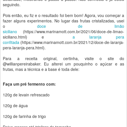
seguindo.
Pois então, eu fiz e o resultado foi bem bom! Agora, vou começar a
fazer alguns experimentos. No lugar das frutas cristalizadas, usei
o
doce de limão
siciliano
(https://www.marinamott.com.br/2021/06/doce-de-limao-
siciliano.html) e
a laranja pera
confitada
(https://www.marinamott.com.br/2021/12/doce-de-laranja-
pera-laranja-pera.html).
Para a receita original, certinha, visite o site do
@willianpereirabaker. Eu alterei um pouquinho o açúcar e as
frutas, mas a técnica e a base é toda dele:
Faça um pré fermento com:
120g de levain refrescado
120g de água
120g de farinha de trigo