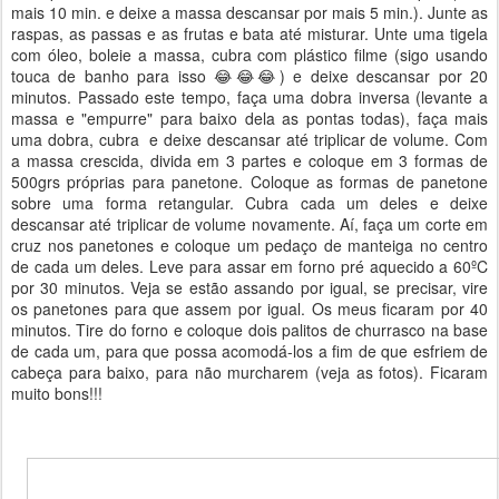
mais 10 min. e deixe a massa descansar por mais 5 min.). Junte as
raspas, as passas e as frutas e bata até misturar. Unte uma tigela
com óleo, boleie a massa, cubra com plástico filme (sigo usando
touca de banho para isso 😂😂😂) e deixe descansar por 20
minutos. Passado este tempo, faça uma dobra inversa (levante a
massa e "empurre" para baixo dela as pontas todas), faça mais
uma dobra, cubra e deixe descansar até triplicar de volume. Com
a massa crescida, divida em 3 partes e coloque em 3 formas de
500grs próprias para panetone. Coloque as formas de panetone
sobre uma forma retangular. Cubra cada um deles e deixe
descansar até triplicar de volume novamente. Aí, faça um corte em
cruz nos panetones e coloque um pedaço de manteiga no centro
de cada um deles. Leve para assar em forno pré aquecido a 60ºC
por 30 minutos. Veja se estão assando por igual, se precisar, vire
os panetones para que assem por igual. Os meus ficaram por 40
minutos. Tire do forno e coloque dois palitos de churrasco na base
de cada um, para que possa acomodá-los a fim de que esfriem de
cabeça para baixo, para não murcharem (veja as fotos). Ficaram
muito bons!!!