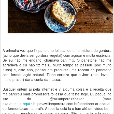
A primeira vez que fiz panetone foi usando uma mistura de gordura
(acho que devia ser gordura vegetal) com açúcar e muita essência.
Se eu não me engano, chamava pan mix. O panetone não me
agradava e eu não fiz mais.. Muito tempo se passou (põe muito
nisso) e, este ano, pensei em procurar uma receita de panetone
com fermentação natural. Tinha certeza que o Jack (meu levain,
muito prazer) daria conta da massa.
Busquei ontem aí pela internet e vi alguma coisa e a receita que
me pareceu mais promissora foi essa que testei hoje. Eu peguei no
site do @willianpereirabaker (mais
exatamente
aqui
: https://willianpereira.com.br/panetone-artesanal-
de-fermentacao-natural/). A receita está lá e tem até um vídeo bem
detalhado, mostrando o passo a passo. Não conhecia e já estou