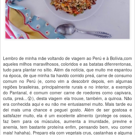
Lembro de minha mãe voltando de viagem ao Perú e à Bolívia,com
aqueles milhos maravilhosos, coloridos e as batatas difenrentonas,
tudo para plantar no sítio. Além da notícia, que muito me espantou
na época, de que minha tia havido comido preá, carne de consumo
comum no Perú (e, como vim a descobrir depois, em algumas
regiões brasileiras, principalmente rurais e no interior, a exemplo
do Pantanal, é comum comer carne de roedores como capivara,
cutia, preá...😲), desta viagem ela trouxe, também, a quinoa. Não
era conhecida aqui e eu não me entusiasmei muito. Mais tarde eu
dei mais uma chance e peguei gosto. Além de ser gostosa e
satisfazer muito, ela é um excelente alimento (protege os ossos,
faz bem para os músculos, aumenta a imunidade, previne e
anemia, tem bastante proteína enfim, pensando bem, vou comer
mais! hahaha). Preparo ela com vegetais crus, castanhas e alguma