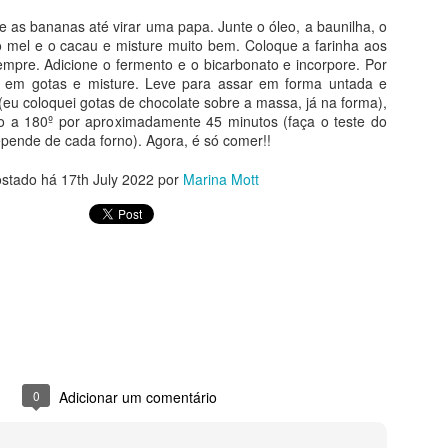
 as bananas até virar uma papa. Junte o óleo, a baunilha, o
ódio
, o mel e o cacau e misture muito bem. Coloque a farinha aos
mpre. Adicione o fermento e o bicarbonato e incorpore. Por
ato de baunilha
te em gotas e misture. Leve para assar em forma untada e
(eu coloquei gotas de chocolate sobre a massa, já na forma),
o a 180º por aproximadamente 45 minutos (faça o teste do
epende de cada forno). Agora, é só comer!!
as bananas até virar uma papa. Junte o óleo, a baunilha, o iogurte, 
ostado há
17th July 2022
por
Marina Mott
bem. Coloque a farinha aos poucos, misturando sempre. Adicione o f
junte o chocolate em gotas e misture. Leve para assar em forma untada
chocolate sobre a massa, já na forma), em forno pré-aquecido a 180º
o palito, pois o tempo depende de cada forno). Agora, é só comer!!
Postado há
17th July 2022
por
Marina Mott
0
Adicionar um comentário
0
Adicionar um comentário