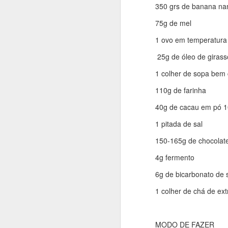
bolo super equilibrado e
350 grs de banana na
Para fazer você vai pre
75g de mel
achei aqui: https://ww
1 ovo em temperatura
25g de óleo de girass
INGREDIENTES
1 colher de sopa bem c
350 grs de banana nan
110g de farinha
75g de mel
40g de cacau em pó 
1 ovo em temperatura 
1 pitada de sal
25g de óleo de girasso
150-165g de chocolate
1 colher de sopa bem ch
4g fermento
110g de farinha
6g de bicarbonato de 
40g de cacau em pó 1
1 colher de chá de ext
1 pitada de sal
150-165g de chocolate 
MODO DE FAZER