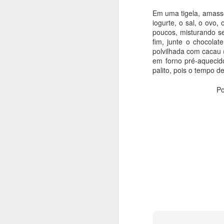
4g fermento
Em uma tigela, amasse
6g de bicarbonato de s
iogurte, o sal, o ovo
poucos, misturando se
1 colher de chá de extr
fim, junte o chocola
polvilhada com cacau 
em forno pré-aquecid
MODO DE FAZER
palito, pois o tempo d
Em uma tigela, amasse 
P
cacau e misture muito 
e incorpore. Por fim, 
(eu coloquei gotas de 
minutos (faça o teste d