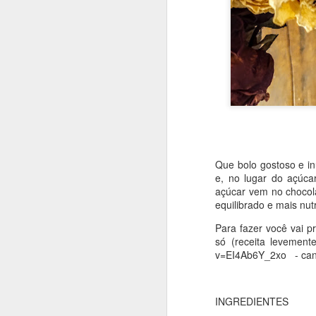
Que bolo gostoso e in
e, no lugar do açúc
açúcar vem no chocola
equilibrado e mais nutr
Para fazer você vai p
só (receita levement
v=EI4Ab6Y_2xo - cana
Que bolo gostoso e inu
INGREDIENTES
um pouquinho de mel. 