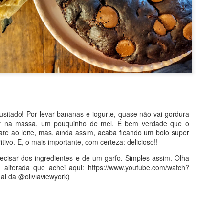
usitado! Por levar bananas e iogurte, quase não vai gordura
ar na massa, um pouquinho de mel. É bem verdade que o
te ao leite, mas, ainda assim, acaba ficando um bolo super
itivo. E, o mais importante, com certeza: delicioso!!
recisar dos ingredientes e de um garfo. Simples assim. Olha
e alterada que achei aqui: https://www.youtube.com/watch?
l da @oliviaviewyork)
sitado! Por levar bananas e iogurte, quase não vai gordura e, no lu
É bem verdade que o açúcar vem no chocolate ao leite, mas, ainda a