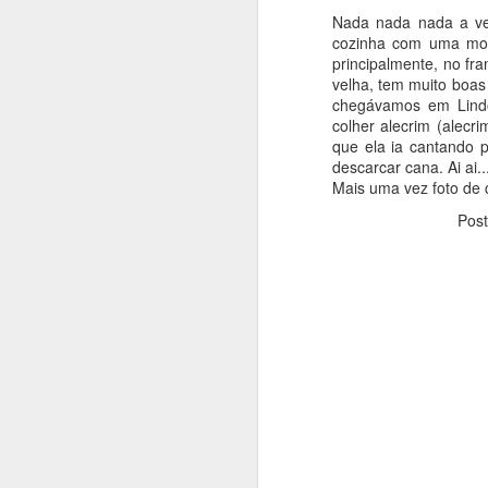
Nada nada nada a ve
cozinha com uma mont
principalmente, no fr
velha, tem muito boa
chegávamos em Lindó
colher alecrim (alec
que ela ia cantando p
descarcar cana. Ai ai.
Mais uma vez foto de ce
Pos
Que bolo gostoso e inu
um pouquinho de mel. 