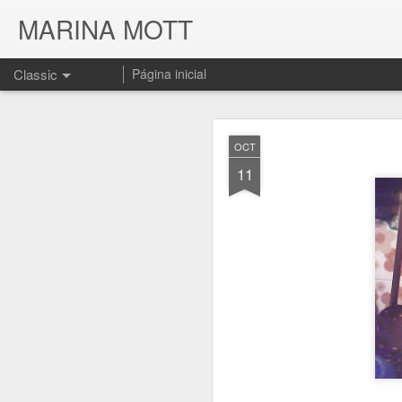
MARINA MOTT
Classic
Página inicial
OCT
11
JUL
17