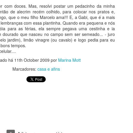
r com doces. Mas, resolvi postar um pedacinho da minha
ão de alecrim recém colhido, para colocar nos pratos e,
ango, que o meu filho Marcelo ama!!! E, a Gabi, que é a mais
s lembranças com essa plantinha. Quando era pequena e nós
ia para as férias, ela sempre pegava uma cestinha e ia
rim dourado que nasceu no campo sem ser semeado... - juro
elo jardim), limão vinagre (ou cavalo) e logo pedia para eu
..bons tempos.
lular....
tado há
11th October 2009
por
Marina Mott
Marcadores:
casa e afins
sitado! Por levar bananas e iogurte, quase não vai gordura e, no lu
É bem verdade que o açúcar vem no chocolate ao leite, mas, ainda a