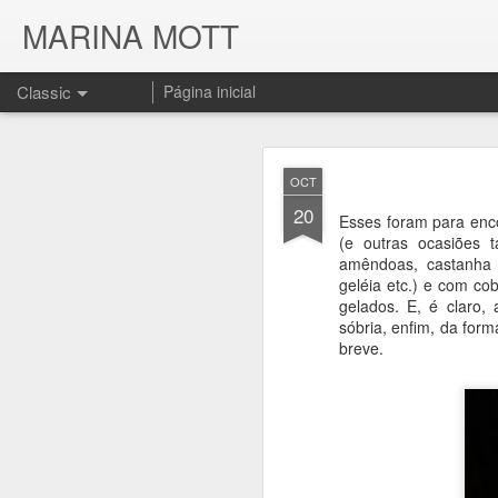
MARINA MOTT
Classic
Página inicial
OCT
20
Esses foram para enco
(e outras ocasiões 
amêndoas, castanha 
geléia etc.) e com co
JUL
gelados. E, é claro,
17
sóbria, enfim, da for
breve.