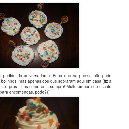
 mais nutritivo. E, o mais importante, com certeza: delicioso!!
cisar dos ingredientes e de um garfo. Simples assim. Olha só (receit
w.youtube.com/watch?v=EI4Ab6Y_2xo - canal da @oliviaviewyork)
ica bem maduras (2 grandes, aproximadamente)
ambiente
l
um pedido da aniversariante. Pena que na pressa não pude
os bolinhos, mas apenas dos que sobraram aqui em casa (fiz a
eia de iogurte natural
r...e pros filhos comerem...sempre! Muito embora eu escute
 para encomendas, pode?)).
00%
ao leite em gotas ou picado