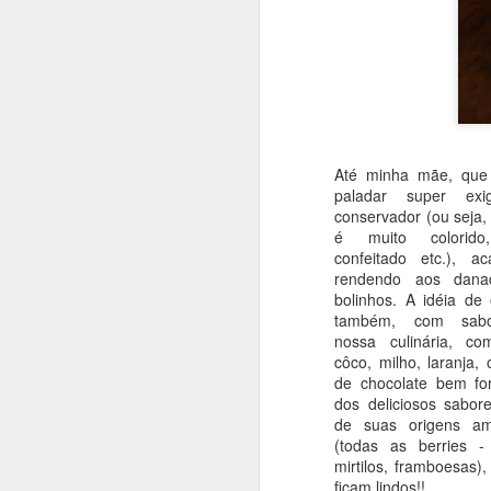
4g fermento
6g de bicarbonato de s
1 colher de chá de extr
MODO DE FAZER
Até minha mãe, qu
Em uma tigela, amasse 
paladar super exi
cacau e misture muito 
conservador (ou seja,
e incorpore. Por fim, 
é muito colorido
(eu coloquei gotas de 
confeitado etc.), a
minutos (faça o teste d
rendendo aos dana
bolinhos. A idéia de 
também, com sab
nossa culinária, co
côco, milho, laranja, 
de chocolate bem for
dos deliciosos sabor
de suas origens am
(todas as berries -
mirtilos, framboesas)
ficam lindos!!