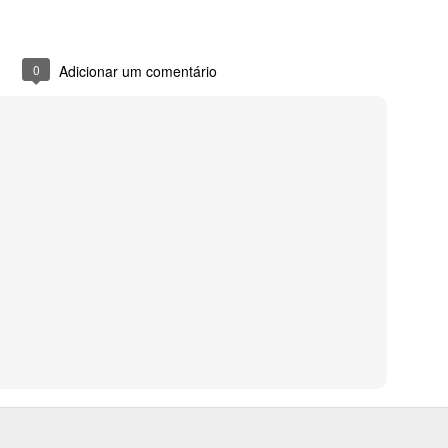
0
Adicionar um comentário
iversário da Dani 💖. Todos os anos, no seu aniversário, eu faço um 
que aniversário tem que ter bolo, não é mesmo? É, sim!! Eu queria um
olate/café do tiramissu. Pensei em fazer um bolo de frutas, tin
tava decidido! O resultado agradou muito! Olha só como eu fiz: