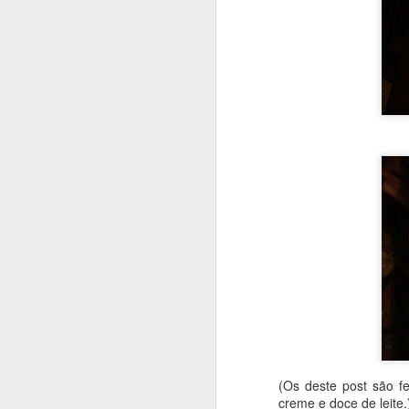
Que bolo gostoso e inu
(Os deste post são 
um pouquinho de mel. 
creme e doce de leite.