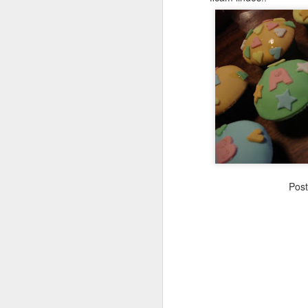
JUN
29
Pos