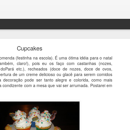
Cupcakes
menda (festinha na escola). É uma ótima idéia para o natal
também, claro!), pois eu os faço com castanhas (nozes,
doPará etc.), recheados (doce de nozes, doce de ovos,
bertura de um creme delicioso ou glacê para serem comidos
BOLO DENSO DE CHOCOLATE COM BANANA
 a decoração pode ser tanto alegre e colorida, como mais
ma condizente com a mesa que vai ser arrumada. Postarei em