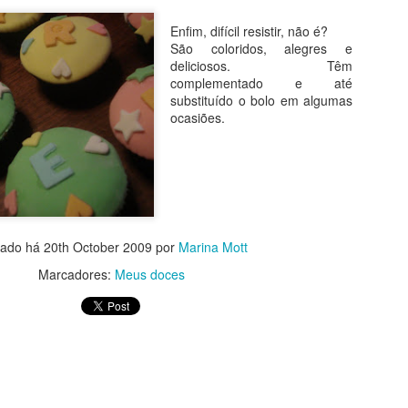
BOLO DE AMORAS
Enfim, difícil resistir, não é?
São coloridos, alegres e
deliciosos. Têm
complementado e até
substituído o bolo em algumas
ocasiões.
tado há
20th October 2009
por
Marina Mott
Marcadores:
Meus doces