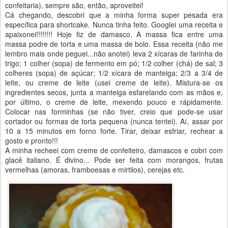
confeitaria), sempre são, então, aproveitei!
Cá chegando, descobri que a minha forma super pesada era
específica para shortcake. Nunca tinha feito. Googlei uma receita e
apaixonei!!!!!!!! Hoje fiz de damasco. A massa fica entre uma
massa podre de torta e uma massa de bolo. Essa receita (não me
lembro mais onde peguei...não anotei) leva 2 xícaras de farinha de
trigo; 1 colher (sopa) de fermento em pó; 1/2 colher (chá) de sal; 3
colheres (sopa) de açúcar; 1/2 xícara de manteiga; 2/3 a 3/4 de
leite, ou creme de leite (usei creme de leite). Mistura-se os
ingredientes secos, junta a manteiga esfarelando com as mãos e,
por último, o creme de leite, mexendo pouco e rápidamente.
Colocar nas forminhas (se não tiver, creio que pode-se usar
cortador ou formas de torta pequena (nunca tentei). Aí, assar por
10 a 15 minutos em forno forte. Tirar, deixar esfriar, rechear a
gosto e pronto!!!
A minha recheei com creme de confeiteiro, damascos e cobri com
glacê italiano. É divino... Pode ser feita com morangos, frutas
vermelhas (amoras, framboesas e mirtilos), cerejas etc.