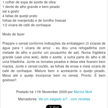
1 colher de sopa de azeite de oliva
1 dente de alho grande e bem picado
sal a gosto
4 fatias de queijo prato
folhas de manjericão e de tomilho frescas
1/2 xícara de café de conhaque
Modo de fazer
Prepare o cereal conforme indicações da embalagem (3 xícaras de
água para 1 xícara de arroz - eu dou uma refogadinha com
metade do alho e ponho um pouquinho de sal). Numa frigideira
grande (usei uma wok), deite o azeite, a outra parte do alho e dê
uma fritadinha. Junte os tomates picados e deixe eles ficarem bem
macios. Junte o cereal cozido, as folhas de ervas e meia xícara de
café de conhaque. Misture bem e acrescente o queijo picado.
Mexa até o queijo incorporar bem no cereal. Pronto. É bem
gostoso!!
Postado há
11th November 2009
por
Marina Mott
Marcadores:
Vai um salgado aí? - com receitas