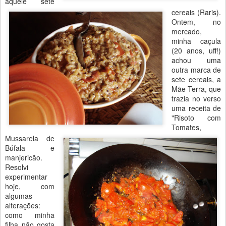
aquele sete
cereais (Raris).
Ontem, no
mercado,
minha caçula
(20 anos, uff!)
achou uma
outra marca de
sete cereais, a
Mãe Terra, que
trazia no verso
uma receita de
"Risoto com
Tomates,
Mussarela de
Búfala e
manjericão.
Resolvi
experimentar
hoje, com
algumas
alterações:
como minha
filha não gosta