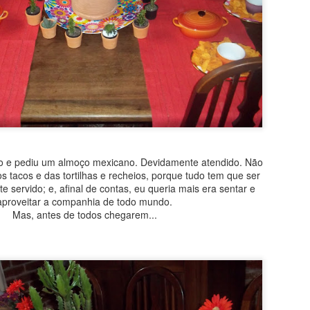
io e pediu um almoço mexicano. Devidamente atendido. Não
os tacos e das tortilhas e recheios, porque tudo tem que ser
te servido; e, afinal de contas, eu queria mais era sentar e
aproveitar a companhia de todo mundo.
Mas, antes de todos chegarem...
sitado! Por levar bananas e iogurte, quase não vai gordura e, no lu
É bem verdade que o açúcar vem no chocolate ao leite, mas, ainda a