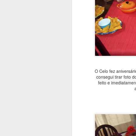
O Celo fez aniversár
consegui tirar foto d
feito e imediatamen
Que bolo gostoso e inu
um pouquinho de mel. 