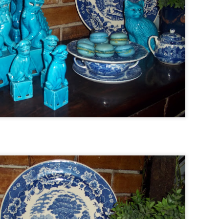
l (ou 1 xícara de leite integral com o suco de meio limão)*
e girassol (ou coco)
neirado
 de trigo peneirada
xtrato de baunilha
rmento
 os ovos, o iogurte, o açúcar, o óleo e a baunilha e misture tudo co
e a farinha aos poucos, mexendo tudo a cada adição, apenas até inc
ção mecânica não faça o glúten se desenvolver). Por fim, junte o fer
locar em 2 formas redondas, de fundo falso, de 20 cm dediâmetro, 
ré aquecido até fazer o teste do palito (espetar o palito no meio do bol
evemos abrir o forno antes de 20 minutos (de bolo no de forno), po
esestruturar e solar.