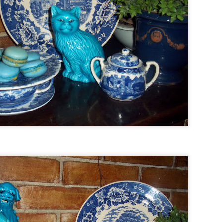
gua em uma panela, acrescente 2 colheres bem cheias de uma boa g
 geleia, está pronta.
MORA
 açúcar
em sal em temperatura ambiente
eladas, batidas em um processador (pode peneirar, se quiser tirar as
o açúcar em uma panela em banho-maria, mexendo sempre com um f
inho de açúcar. Nesta hora, retire do fogo e bata em velocidade alta n
 acrescentando a manteiga em pedaços. Após colocar toda a manteiga,
purê de amora e siga batendo até estar cremoso. Reserve na geladeira