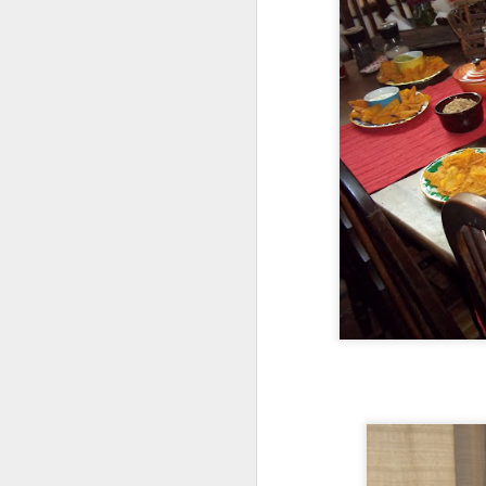
bolo super equilibrado e
Para fazer você vai pre
achei aqui: https://ww
INGREDIENTES
350 grs de banana nan
75g de mel
1 ovo em temperatura 
25g de óleo de girasso
1 colher de sopa bem ch
110g de farinha
40g de cacau em pó 1
1 pitada de sal
150-165g de chocolate 