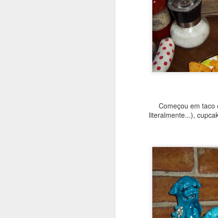
Começou em taco e
literalmente...), cup
Fiz esse bolo para o an
já virou tradição. Aí 
bem distante do choc
congeladas e pronto! Es
1)BOLO
INGREDIENTES