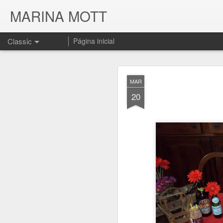
MARINA MOTT
Classic
Página inicial
MAR
20
JUL
17