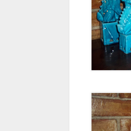
4 ovos
1 copo de iogurte natura
2/3 de xícara de óleo d
2 xícaras de açúcar pe
2 1/2 xícaras de farinha
2 colheres de sopa de e
1 colher de sopa de fe
MODO DE FAZER
Em uma vasilha coloque
incorporado. Acrescent
a mistura, fara que a a
vez, delicadamente. Co
levar ao forno (180º) p
Vale lembrar que não d
cozido a ponto de não d