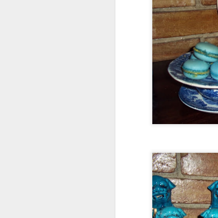
2)CALDA
Coloque 1 xícara de á
ferver. Dissolvida bem a
3)COBERTURA
BUTTERCREAM DE A
INGREDIENTES
4 claras
12 colheres de sopa de
200 grs de manteiga s
100 grs de amoras cong
MODO DE FAZER
Aqueça as claras com 
sinta mais nenhum grãoz
Ainda na batedeira, vá
minutos. Acrescente o 
4)
RECHEIO