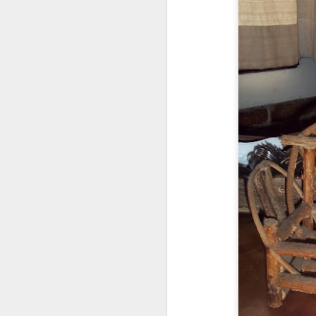
4g fermento
6g de bicarbonato de s
1 colher de chá de extr
MODO DE FAZER
Em uma tigela, amasse 
cacau e misture muito 
e incorpore. Por fim, 
(eu coloquei gotas de 
minutos (faça o teste d