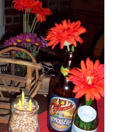
ódio
ato de baunilha
as bananas até virar uma papa. Junte o óleo, a baunilha, o iogurte, 
bem. Coloque a farinha aos poucos, misturando sempre. Adicione o f
junte o chocolate em gotas e misture. Leve para assar em forma untada
chocolate sobre a massa, já na forma), em forno pré-aquecido a 180º
o palito, pois o tempo depende de cada forno). Agora, é só comer!!
Postado há
17th July 2022
por
Marina Mott
0
Adicionar um comentário