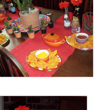
 mais nutritivo. E, o mais importante, com certeza: delicioso!!
cisar dos ingredientes e de um garfo. Simples assim. Olha só (receit
w.youtube.com/watch?v=EI4Ab6Y_2xo - canal da @oliviaviewyork)
ica bem maduras (2 grandes, aproximadamente)
ambiente
l
eia de iogurte natural
00%
ao leite em gotas ou picado