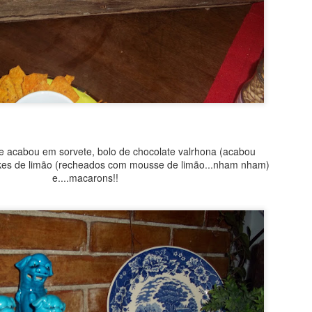
 acabou em sorvete, bolo de chocolate valrhona (acabou
cakes de limão (recheados com mousse de limão...nham nham)
e....macarons!!
iversário da Dani 💖. Todos os anos, no seu aniversário, eu faço um 
que aniversário tem que ter bolo, não é mesmo? É, sim!! Eu queria um
olate/café do tiramissu. Pensei em fazer um bolo de frutas, tin
tava decidido! O resultado agradou muito! Olha só como eu fiz: