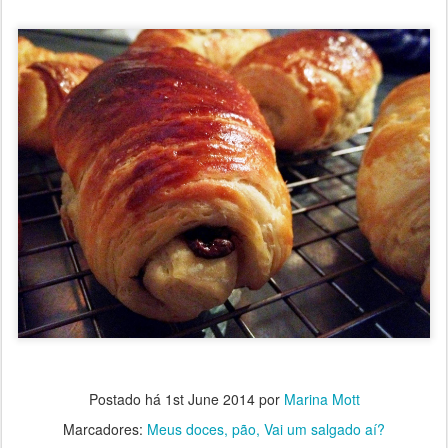
Postado há
1st June 2014
por
Marina Mott
Marcadores:
Meus doces
pão
Vai um salgado aí?