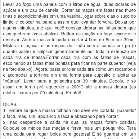
Levar ao fogo uma panela com 3 litros de água, duas xícaras de
açúcar e um pau de canela. Cortar as maçãs em fatias não muito
finas e acondicioná-las em uma vasilha, jogar sobre elas o suco do
limão e colocar na panela assim que levantar fervura. Deixar por
alguns minutos, até que você consiga dobrar as fatias sem que
elas quebrem (veja abaixo). Retirar as maçãs do fogo, escorrer e
reservar. Abrir a massa folhada e cortar 4 tiras de 5cm por 30cm.
Misturar o açúcar e as raspas de limão com a canela em pó (o
quanto baste) e salpicar generosamente por toda a extensão de
cada tira de massa.Forrar cada tira com as fatias de maçãs,
escolhendo as fatias mais bonitas para ficar na parte superior (veja
na foto abaixo). Agora, basta enrolar cada tira como um rocambole
e acomodar a tortinha em uma forma para cupcake e ajeitar as
"pétalas". Levar para a geladeira por 30 minutos. Depois, é só
assar em forno pré aquecido a 200ºC até a massa dourar (as
minha ficaram por 20 minutos). Pronto!!
DICAS:
1- lembre-se que a massa folhada não deve ser cortada "puxando"
a faca, mas, sim, apoiando a faca e abaixando para cortar.
2- não desperdice a calda na qual as maçãs foram cozidas.
Coloque os miolos das maçãs e ferva mais um pouquinho. Terá
uma calda para regar bolos bem gostosa! É só guardar em um