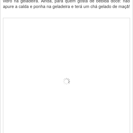
vidro na geladeira. Ainda, para quem gosta de bebida doce: não
apure a calda e ponha na geladeira e terá um chá gelado de maçã!