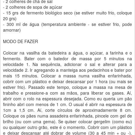
- 2 colheres de chá de sal
- 2 colheres de sopa de açúcar
- 15 grs de fermento biológico seco (se estiver muito frio, coloque
20 grs)
- 300 ml de água (temperatura ambiente - se estiver frio, pode
amornar)
MODO DE FAZER
Colocar na vasilha da batedeira a água, o açúcar, a farinha e o
fermento. Bater com o batedor de massa por 5 minutos na
velocidade 1. Na sequência, adicionar o sal e alterar para a
velocidade 2. Ir agregando a manteiga aos pedacinhos e bater por
mais 15 minutos. Colocar a massa numa vasilha enfarinhada,
cobrir com um plástico e deixar descansar por 1 hora (ou mais se
estiver frio). Passado este tempo, coloque a massa na mesa de
trabalho e pressione-a com as mãos, para liberar os gases. Aí,
abrir com o rolo na espessura desejada. Como eu queria um pão
fininho abri com menos de 1 cm. O usual é abrir na espessura de
1cm a 1,5 cm. Aí, corte círculos de aproximadamente 8 cm.
Coloque os pães numa assadeira enfarinhada, pincele com gel de
brilho (ou com uma gema). Se quiser colocar gergelim (como eu)
ou qualquer outro grão, este é o momento. Cobrir com um plástico
e deixar descansar até dobrar de volume (30 a 45 min + ou -).