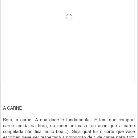
A CARNE
Bem, a carne. A qualidade é fundamental. E tem que comprar
carne moída na hora, ou moer em casa (eu acho que a carne
congelada não fica muito boa...). Seja qual for o corte que você
escolher, deve ser respeitada a proporção de 1 de carne para 15%