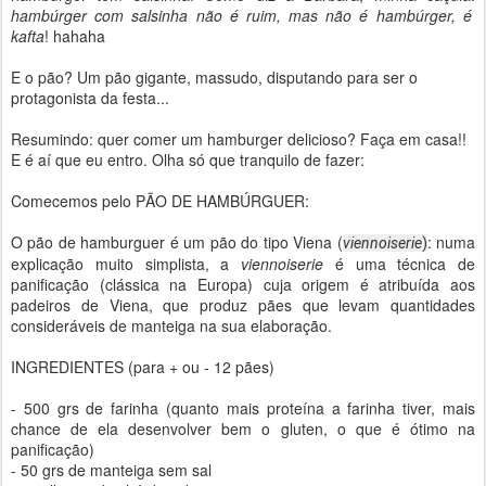
hambúrger com salsinha não é ruim, mas não é hambúrger, é
kafta
! hahaha
E o pão? Um pão gigante, massudo, disputando para ser o
protagonista da festa...
Resumindo: quer comer um hamburger delicioso? Faça em casa!!
E é aí que eu entro. Olha só que tranquilo de fazer:
Comecemos pelo PÃO DE HAMBÚRGUER:
O pão de hamburguer é um pão do tipo Viena (
: numa
viennoiserie
)
explicação muito simplista, a
viennoiserie
é uma técnica de
panificação (clássica na Europa) cuja origem é atribuída aos
padeiros de Viena, que produz pães que levam quantidades
consideráveis de manteiga na sua elaboração.
INGREDIENTES (para + ou - 12 pães)
- 500 grs de farinha (quanto mais proteína a farinha tiver, mais
chance de ela desenvolver bem o gluten, o que é ótimo na
panificação)
- 50 grs de manteiga sem sal