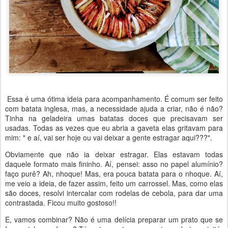
Essa é uma ótima ideia para acompanhamento. É comum ser feito
com batata inglesa, mas, a necessidade ajuda a criar, não é não?
Tinha na geladeira umas batatas doces que precisavam ser
usadas. Todas as vezes que eu abria a gaveta elas gritavam para
mim: " e aí, vai ser hoje ou vai deixar a gente estragar aqui???".
Obviamente que não ia deixar estragar. Elas estavam todas
daquele formato mais fininho. Aí, pensei: asso no papel alumínio?
faço purê? Ah, nhoque! Mas, era pouca batata para o nhoque. Aí,
me veio a ideia, de fazer assim, feito um carrossel. Mas, como elas
são doces, resolvi intercalar com rodelas de cebola, para dar uma
contrastada. Ficou muito gostoso!!
E, vamos combinar? Não é uma delícia preparar um prato que se