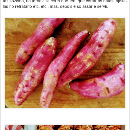
faz sozinho, no forno? Tá certo que tem que cortar as batas, ajeitá-
las no refratário etc. etc., mas, depois é só assar e servir.