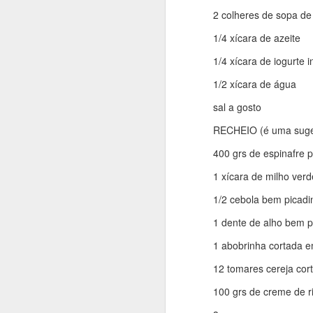
bolo super equilibrado e
2 colheres de sopa de
Para fazer você vai pre
1/4 xícara de azeite
achei aqui: https://ww
1/4 xícara de iogurte i
1/2 xícara de água
INGREDIENTES
sal a gosto
350 grs de banana nan
RECHEIO (é uma suges
75g de mel
400 grs de espinafre 
1 ovo em temperatura 
1 xícara de milho verd
25g de óleo de girasso
1/2 cebola bem picadi
1 colher de sopa bem ch
1 dente de alho bem p
110g de farinha
1 abobrinha cortada e
40g de cacau em pó 1
12 tomares cereja cor
1 pitada de sal
100 grs de creme de r
150-165g de chocolate 