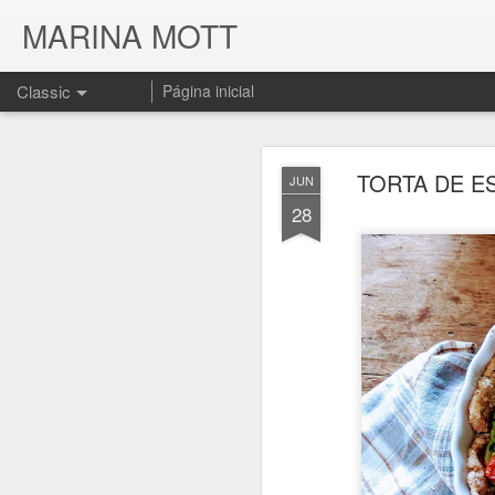
MARINA MOTT
Classic
Página inicial
TORTA DE E
JUN
28
JUL
17