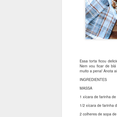
Essa torta ficou deli
Nem vou ficar de blá 
muito a pena! Anota aí
INGREDIENTES
MASSA
1 xícara de farinha de 
1/2 xícara de farinha d
Que bolo gostoso e inu
2 colheres de sopa de 
um pouquinho de mel. 