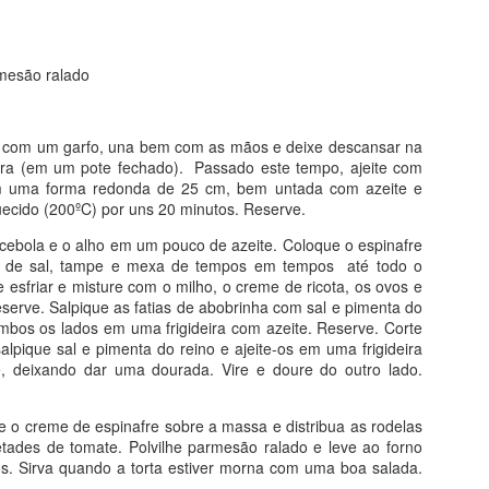
ódio
rmesão ralado
ato de baunilha
 com um garfo, una bem com as mãos e deixe descansar na
ora (em um pote fechado). Passado este tempo, ajeite com
 uma forma redonda de 25 cm, bem untada com azeite e
as bananas até virar uma papa. Junte o óleo, a baunilha, o iogurte, 
ecido (200ºC) por uns 20 minutos. Reserve.
bem. Coloque a farinha aos poucos, misturando sempre. Adicione o f
junte o chocolate em gotas e misture. Leve para assar em forma untada
ebola e o alho em um pouco de azeite. Coloque o espinafre
chocolate sobre a massa, já na forma), em forno pré-aquecido a 180º
 de sal, tampe e mexa de tempos em tempos até todo o
o palito, pois o tempo depende de cada forno). Agora, é só comer!!
e esfriar e misture com o milho, o creme de ricota, os ovos e
serve. Salpique as fatias de abobrinha com sal e pimenta do
Postado há
17th July 2022
por
Marina Mott
mbos os lados em uma frigideira com azeite. Reserve. Corte
alpique sal e pimenta do reino e ajeite-os em uma frigideira
e, deixando dar uma dourada. Vire e doure do outro lado.
0
Adicionar um comentário
 creme de espinafre sobre a massa e distribua as rodelas
tades de tomate. Polvilhe parmesão ralado e leve ao forno
s. Sirva quando a torta estiver morna com uma boa salada.