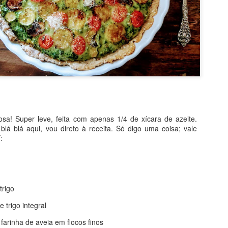
ciosa! Super leve, feita com apenas 1/4 de xícara de azeite.
blá blá aqui, vou direto à receita. Só digo uma coisa; vale
:
trigo
e trigo integral
sitado! Por levar bananas e iogurte, quase não vai gordura e, no lu
farinha de aveia em flocos finos
É bem verdade que o açúcar vem no chocolate ao leite, mas, ainda a