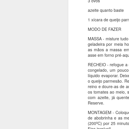
3 ovos
4g fermento
azeite quanto baste
6g de bicarbonato de s
1 xícara de queijo pa
1 colher de chá de extr
MODO DE FAZER
MASSA - misture tudo
MODO DE FAZER
geladeira por meia h
as mãos a massa em
Em uma tigela, amasse 
asse em forno pré-aqu
cacau e misture muito 
e incorpore. Por fim, 
RECHEIO - refogue a c
(eu coloquei gotas de 
congelado, um pouco
minutos (faça o teste d
líquido evaporar. Deix
o queijo parmesão. Re
reino e doure-as de a
os tomates ao meio, s
com azeite, já quent
Reserve.
MONTAGEM - Coloque o
de abobrinha e as me
(200ºC) por 25 minuto
Fica incrível!