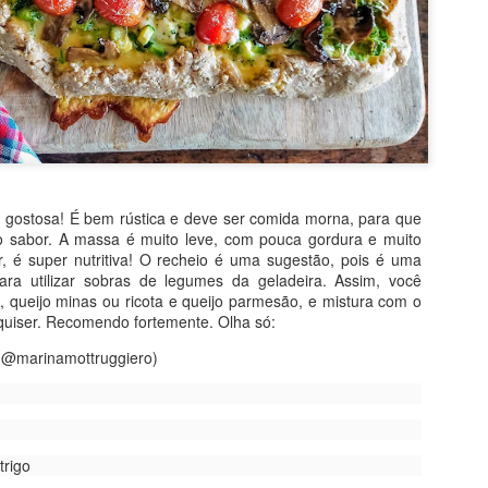
o gostosa! É bem rústica e deve ser comida morna, para que
 o sabor. A massa é muito leve, com pouca gordura e muito
, é super nutritiva! O recheio é uma sugestão, pois é uma
ara utilizar sobras de legumes da geladeira. Assim, você
 queijo minas ou ricota e queijo parmesão, e mistura com o
quiser. Recomendo fortemente. Olha só:
: @marinamottruggiero)
sitado! Por levar bananas e iogurte, quase não vai gordura e, no lu
trigo
É bem verdade que o açúcar vem no chocolate ao leite, mas, ainda a