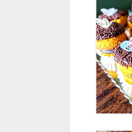
JUN
29