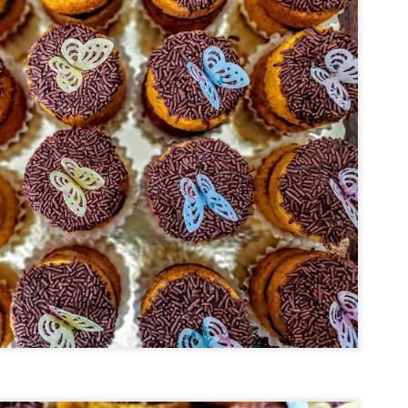
iversário da Dani 💖. Todos os anos, no seu aniversário, eu faço um 
que aniversário tem que ter bolo, não é mesmo? É, sim!! Eu queria um
olate/café do tiramissu. Pensei em fazer um bolo de frutas, tin
tava decidido! O resultado agradou muito! Olha só como eu fiz: