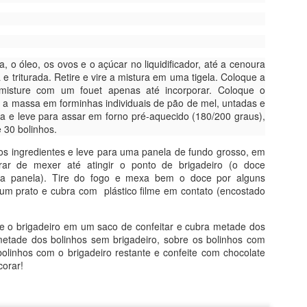
ódio
ato de baunilha
 o óleo, os ovos e o açúcar no liquidificador, até a cenoura
e triturada. Retire e vire a mistura em uma tigela. Coloque a
 misture com um fouet apenas até incorporar. Coloque o
re a massa em forminhas individuais de pão de mel, untadas e
ha e leve para assar em forno pré-aquecido (180/200 graus),
as bananas até virar uma papa. Junte o óleo, a baunilha, o iogurte, 
 30 bolinhos.
bem. Coloque a farinha aos poucos, misturando sempre. Adicione o f
junte o chocolate em gotas e misture. Leve para assar em forma untada
s ingredientes e leve para uma panela de fundo grosso, em
chocolate sobre a massa, já na forma), em forno pré-aquecido a 180º
ar de mexer até atingir o ponto de brigadeiro (o doce
o palito, pois o tempo depende de cada forno). Agora, é só comer!!
a panela). Tire do fogo e mexa bem o doce por alguns
um prato e cubra com plástico filme em contato (encostado
Postado há
17th July 2022
por
Marina Mott
o brigadeiro em um saco de confeitar e cubra metade dos
metade dos bolinhos sem brigadeiro, sobre os bolinhos com
bolinhos com o brigadeiro restante e confeite com chocolate
0
Adicionar um comentário
corar!