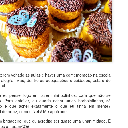
terem voltado as aulas e haver uma comemoração na escola
 alegria. Mas, dentre as adequações e cuidados, está o de
ual.
e eu pensei logo em fazer mini bolinhos, para que não se
o. Para enfeitar, eu queria achar umas borboletinhas, só
ão é que achei exatamente o que eu tinha em mente?
 de arroz, comestíveis! Me apaixonei!
sitado! Por levar bananas e iogurte, quase não vai gordura e, no lu
 brigadeiro, que eu acredito ser quase uma unanimidade. E
É bem verdade que o açúcar vem no chocolate ao leite, mas, ainda a
todos amaram😋💓