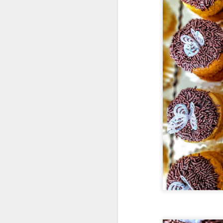
Fiz esse bolo para o an
já virou tradição. Aí 
bem distante do choc
congeladas e pronto! Es
1)BOLO
INGREDIENTES