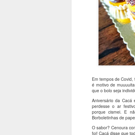
Em tempos de Covid, 
é motivo de muuuuita
que o bolo seja individ
Aniversário da Cacá 
perdesse o ar festiv
porque cismei. E n
Borboletinhas de papel
Que bolo gostoso e inu
O sabor? Cenoura com
um pouquinho de mel. 
foi! Cacá disse que 