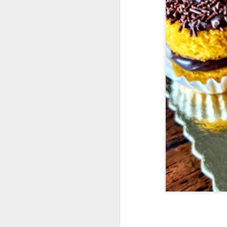
4 ovos
1 copo de iogurte natura
2/3 de xícara de óleo d
2 xícaras de açúcar pe
2 1/2 xícaras de farinha
2 colheres de sopa de e
1 colher de sopa de fe
MODO DE FAZER
Em uma vasilha coloque
incorporado. Acrescent
a mistura, fara que a a
vez, delicadamente. Co
levar ao forno (180º) p
Vale lembrar que não d
cozido a ponto de não d