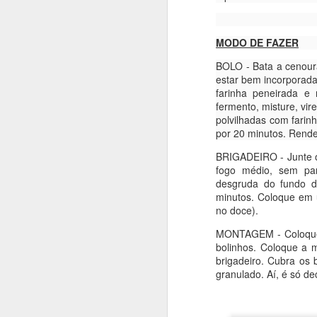
4g fermento
6g de bicarbonato de s
MODO DE FAZER
1 colher de chá de extr
BOLO - Bata a cenoura,
estar bem incorporada 
farinha peneirada e
MODO DE FAZER
fermento, misture, vi
polvilhadas com farin
Em uma tigela, amasse 
por 20 minutos. Rende
cacau e misture muito 
e incorpore. Por fim, 
BRIGADEIRO - Junte o
(eu coloquei gotas de 
fogo médio, sem par
minutos (faça o teste d
desgruda do fundo d
minutos. Coloque em 
no doce).
MONTAGEM - Coloque 
bolinhos. Coloque a 
brigadeiro. Cubra os 
granulado. Aí, é só de