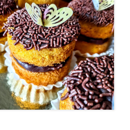
l (ou 1 xícara de leite integral com o suco de meio limão)*
e girassol (ou coco)
neirado
 de trigo peneirada
xtrato de baunilha
rmento
 os ovos, o iogurte, o açúcar, o óleo e a baunilha e misture tudo co
e a farinha aos poucos, mexendo tudo a cada adição, apenas até inc
ção mecânica não faça o glúten se desenvolver). Por fim, junte o fer
locar em 2 formas redondas, de fundo falso, de 20 cm dediâmetro, 
ré aquecido até fazer o teste do palito (espetar o palito no meio do bol
evemos abrir o forno antes de 20 minutos (de bolo no de forno), po
esestruturar e solar.