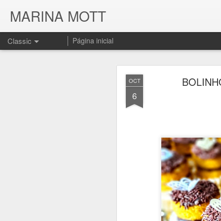
MARINA MOTT
Classic
Página inicial
BOLINH
OCT
6
JUL
17