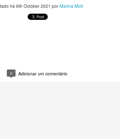
tado há
6th October 2021
por
Marina Mott
gua em uma panela, acrescente 2 colheres bem cheias de uma boa g
 geleia, está pronta.
MORA
 açúcar
0
Adicionar um comentário
em sal em temperatura ambiente
eladas, batidas em um processador (pode peneirar, se quiser tirar as
o açúcar em uma panela em banho-maria, mexendo sempre com um f
inho de açúcar. Nesta hora, retire do fogo e bata em velocidade alta n
 acrescentando a manteiga em pedaços. Após colocar toda a manteiga,
purê de amora e siga batendo até estar cremoso. Reserve na geladeira