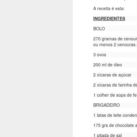
bolo super equilibrado e
A receita é esta:
Para fazer você vai pre
achei aqui: https://ww
INGREDIENTES
BOLO
INGREDIENTES
270 gramas de cenoura
ou menos 2 cenouras 
350 grs de banana nan
3 ovos
75g de mel
200 ml de óleo
1 ovo em temperatura 
2 xícaras de açúcar
25g de óleo de girasso
2 xícaras de farinha de
1 colher de sopa bem ch
1 colher de sopa de f
110g de farinha
BRIGADEIRO
40g de cacau em pó 1
1 latas de leite cond
1 pitada de sal
175 grs de chocolate a
150-165g de chocolate 
1 pitada de sal