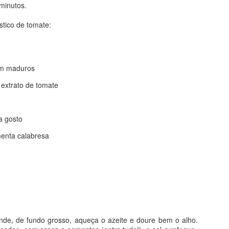
 minutos.
BOLO DE AMORAS
stico de tomate:
em maduros
 extrato de tomate
a gosto
menta calabresa
nde, de fundo grosso, aqueça o azeite e doure bem o alho.