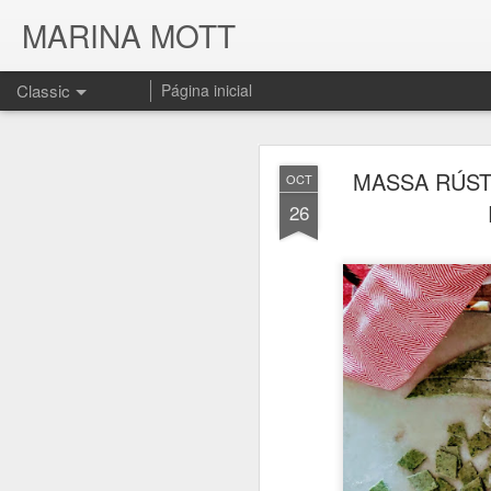
MARINA MOTT
Classic
Página inicial
MASSA RÚST
OCT
26
JUL
17