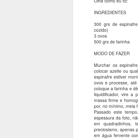
Olha como eu fiz:
4g fermento
INGREDIENTES
6g de bicarbonato de s
1 colher de chá de extr
300 grs de espinafr
cozido)
3 ovos
500 grs de farinha
MODO DE FAZER
Em uma tigela, amasse 
MODO DE FAZER
cacau e misture muito 
e incorpore. Por fim, 
Murchar os espinafr
(eu coloquei gotas de 
colocar azeite ou qua
minutos (faça o teste d
espinafre estiver morn
ovos e processe, até
coloque a farinha e d
liquidificador, vire 
massa firme e homogê
por, no mínimo, meia 
Passado este tempo
espessura da foto, nã
em quadradinhos, 
preciosismo, apenas 
em água fervente co