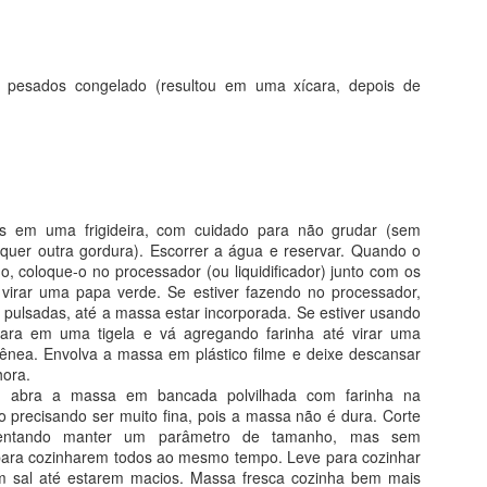
ódio
ato de baunilha
e pesados congelado (resultou em uma xícara, depois de
as bananas até virar uma papa. Junte o óleo, a baunilha, o iogurte, 
bem. Coloque a farinha aos poucos, misturando sempre. Adicione o f
junte o chocolate em gotas e misture. Leve para assar em forma untada
es em uma frigideira, com cuidado para não grudar (sem
chocolate sobre a massa, já na forma), em forno pré-aquecido a 180º
lquer outra gordura). Escorrer a água e reservar. Quando o
o palito, pois o tempo depende de cada forno). Agora, é só comer!!
o, coloque-o no processador (ou liquidificador) junto com os
 virar uma papa verde. Se estiver fazendo no processador,
ê pulsadas, até a massa estar incorporada. Se estiver usando
Postado há
17th July 2022
por
Marina Mott
a para em uma tigela e vá agregando farinha até virar uma
nea. Envolva a massa em plástico filme e deixe descansar
hora.
, abra a massa em bancada polvilhada com farinha na
0
Adicionar um comentário
o precisando ser muito fina, pois a massa não é dura. Corte
tentando manter um parâmetro de tamanho, mas sem
para cozinharem todos ao mesmo tempo. Leve para cozinhar
m sal até estarem macios. Massa fresca cozinha bem mais