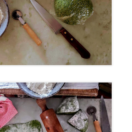
l (ou 1 xícara de leite integral com o suco de meio limão)*
e girassol (ou coco)
neirado
 de trigo peneirada
xtrato de baunilha
rmento
 os ovos, o iogurte, o açúcar, o óleo e a baunilha e misture tudo co
e a farinha aos poucos, mexendo tudo a cada adição, apenas até inc
ção mecânica não faça o glúten se desenvolver). Por fim, junte o fer
locar em 2 formas redondas, de fundo falso, de 20 cm dediâmetro, 
ré aquecido até fazer o teste do palito (espetar o palito no meio do bol
evemos abrir o forno antes de 20 minutos (de bolo no de forno), po
esestruturar e solar.