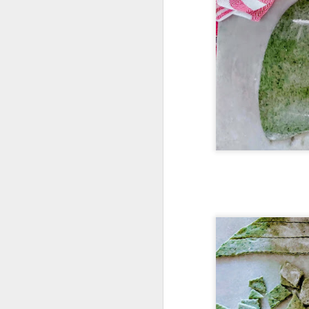
2)CALDA
Coloque 1 xícara de á
ferver. Dissolvida bem a
3)COBERTURA
BUTTERCREAM DE A
INGREDIENTES
4 claras
12 colheres de sopa de
200 grs de manteiga s
100 grs de amoras cong
MODO DE FAZER
Aqueça as claras com 
sinta mais nenhum grãoz
Ainda na batedeira, vá
minutos. Acrescente o 
4)
RECHEIO