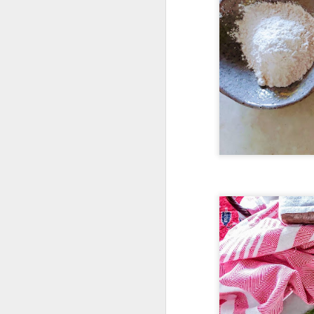
4 ovos
1 copo de iogurte natura
2/3 de xícara de óleo d
2 xícaras de açúcar pe
2 1/2 xícaras de farinha
2 colheres de sopa de e
1 colher de sopa de fe
MODO DE FAZER
Em uma vasilha coloque
incorporado. Acrescent
a mistura, fara que a a
vez, delicadamente. Co
levar ao forno (180º) p
Vale lembrar que não d
cozido a ponto de não d