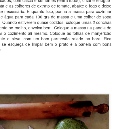
cados, com casca e sementes (entra tudo!), o sal e refogue-
ta e as colheres de extrato de tomate, abaixe o fogo e deixe
, se necessário. Enquanto isso, ponha a massa para cozinhar
o de água para cada 100 grs de massa e uma colher de sopa
o). Quando estiverem quase cozidos, coloque umas 2 conchas
ento no molho, envolva bem. Coloque a massa na panela do
ar o cozimento ali mesmo. Coloque as folhas de manjericão
ente e sirva, com um bom parmesão ralado na hora. Fica
ão se esqueça de limpar bem o prato e a panela com bons
m
iversário da Dani 💖. Todos os anos, no seu aniversário, eu faço um 
que aniversário tem que ter bolo, não é mesmo? É, sim!! Eu queria um
olate/café do tiramissu. Pensei em fazer um bolo de frutas, tin
tava decidido! O resultado agradou muito! Olha só como eu fiz: