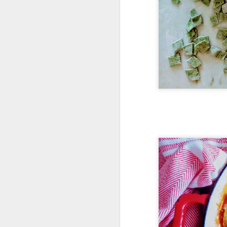
Que bolo gostoso e inu
um pouquinho de mel. 