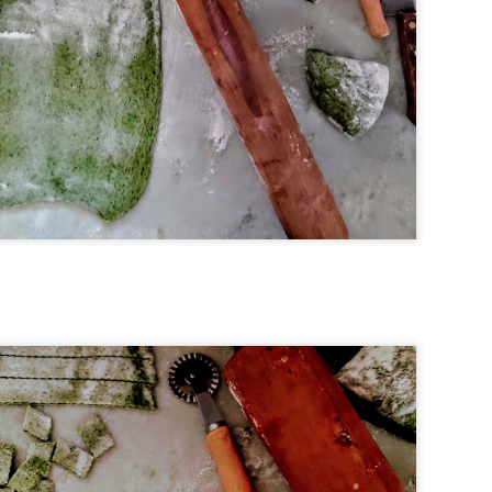
gua em uma panela, acrescente 2 colheres bem cheias de uma boa g
 geleia, está pronta.
MORA
 açúcar
em sal em temperatura ambiente
eladas, batidas em um processador (pode peneirar, se quiser tirar as
o açúcar em uma panela em banho-maria, mexendo sempre com um f
inho de açúcar. Nesta hora, retire do fogo e bata em velocidade alta n
 acrescentando a manteiga em pedaços. Após colocar toda a manteiga,
purê de amora e siga batendo até estar cremoso. Reserve na geladeira