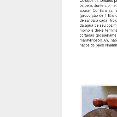
Coloque os tomates pi
os bem. Junte a pimen
apurar. Corrija o sal
(proporção de 1 litr
de sal para cada litr
da água de seu cozim
molho e deixe termin
cortadas grosseiram
maravilhoso!! Ah, n
nacos de pão!! Nham
Fiz esse bolo para o an
já virou tradição. Aí 
bem distante do choc
congeladas e pronto! Es
1)BOLO
INGREDIENTES