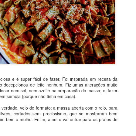
 mais nutritivo. E, o mais importante, com certeza: delicioso!!
cisar dos ingredientes e de um garfo. Simples assim. Olha só (receit
w.youtube.com/watch?v=EI4Ab6Y_2xo - canal da @oliviaviewyork)
ica bem maduras (2 grandes, aproximadamente)
ambiente
l
ciosa e é super fácil de fazer. Foi inspirada em receita da
o decepcionou de jeito nenhum. Fiz umas alterações muito
eia de iogurte natural
locar nem sal, nem azeite na preparação da massa; e, fazer
sem sêmola (porque não tinha em casa).
a verdade, veio do formato: a massa aberta com o rolo, para
00%
 livres, cortados sem preciosismo, que se mostraram bem
ram bem o molho. Enfim, amei e vai entrar para os pratos de
ao leite em gotas ou picado