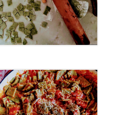
sitado! Por levar bananas e iogurte, quase não vai gordura e, no lu
É bem verdade que o açúcar vem no chocolate ao leite, mas, ainda a