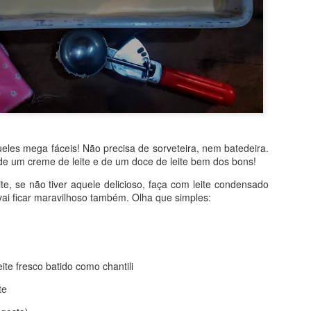
les mega fáceis! Não precisa de sorveteira, nem batedeira.
de um creme de leite e de um doce de leite bem dos bons!
te, se não tiver aquele delicioso, faça com leite condensado
i ficar maravilhoso também. Olha que simples:
ite fresco batido como chantili
te
sitado! Por levar bananas e iogurte, quase não vai gordura e, no lu
É bem verdade que o açúcar vem no chocolate ao leite, mas, ainda a