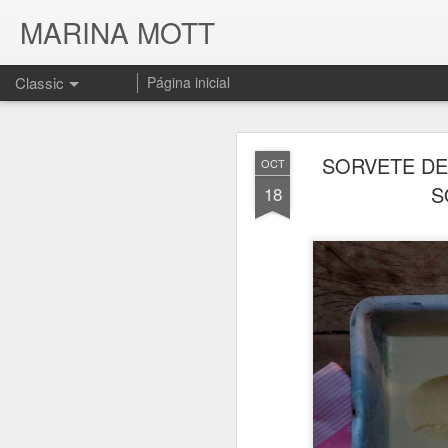
MARINA MOTT
Classic
Página inicial
SORVETE DE 
OCT
S
18
JUL
17