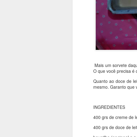
Mais um sorvete daque
O que você precisa é 
Quanto ao doce de lei
mesmo. Garanto que va
INGREDIENTES
400 grs de creme de le
400 grs de doce de lei
Que bolo gostoso e inu
um pouquinho de mel. 