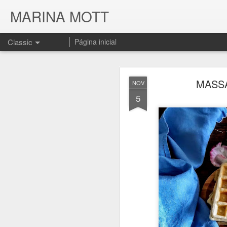
MARINA MOTT
Classic
Página inicial
MASSA
NOV
5
JUL
17