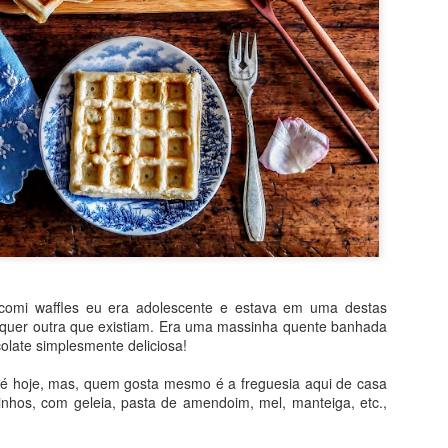
comi waffles eu era adolescente e estava em uma destas
alquer outra que existiam. Era uma massinha quente banhada
olate simplesmente deliciosa!
té hoje, mas, quem gosta mesmo é a freguesia aqui de casa
nhos, com geleia, pasta de amendoim, mel, manteiga, etc.,
sitado! Por levar bananas e iogurte, quase não vai gordura e, no lu
É bem verdade que o açúcar vem no chocolate ao leite, mas, ainda a