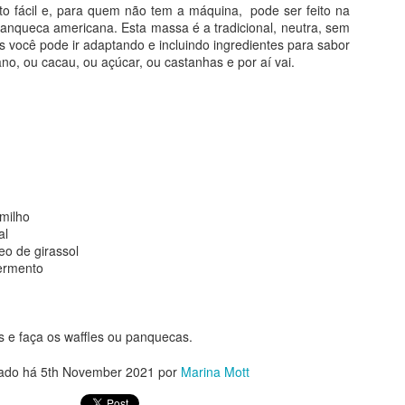
 mais nutritivo. E, o mais importante, com certeza: delicioso!!
o fácil e, para quem não tem a máquina, pode ser feito na
panqueca americana. Esta massa é a tradicional, neutra, sem
cisar dos ingredientes e de um garfo. Simples assim. Olha só (receit
 você pode ir adaptando e incluindo ingredientes para sabor
w.youtube.com/watch?v=EI4Ab6Y_2xo - canal da @oliviaviewyork)
no, ou cacau, ou açúcar, ou castanhas e por aí vai.
ica bem maduras (2 grandes, aproximadamente)
ambiente
milho
l
al
eo de girassol
eia de iogurte natural
fermento
00%
s e faça os waffles ou panquecas.
ado há
5th November 2021
por
Marina Mott
ao leite em gotas ou picado