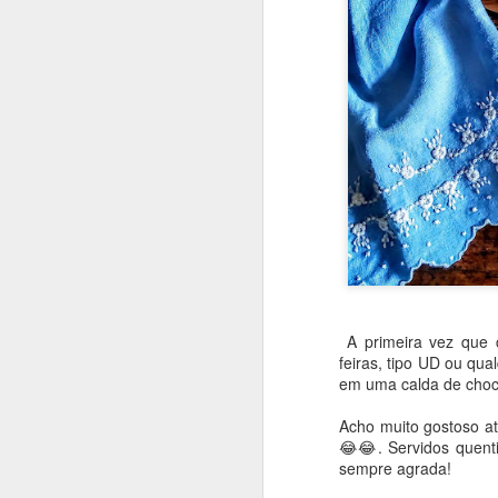
A primeira vez que 
feiras, tipo UD ou qu
em uma calda de choc
Acho muito gostoso a
😂😂. Servidos quenti
Que bolo gostoso e inu
sempre agrada!
um pouquinho de mel. 