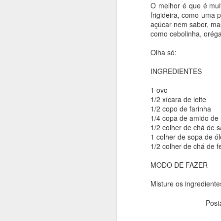
bolo super equilibrado e
O melhor é que é muit
frigideira, como uma 
Para fazer você vai pre
açúcar nem sabor, mas
achei aqui: https://ww
como cebolinha, oréga
Olha só:
INGREDIENTES
INGREDIENTES
350 grs de banana nan
1 ovo
75g de mel
1/2 xícara de leite
1/2 copo de farinha
1 ovo em temperatura 
1/4 copa de amido de 
25g de óleo de girasso
1/2 colher de chá de s
1 colher de sopa de ól
1 colher de sopa bem ch
1/2 colher de chá de 
110g de farinha
MODO DE FAZER
40g de cacau em pó 1
Misture os ingrediente
1 pitada de sal
Post
150-165g de chocolate 