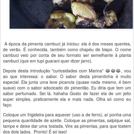
A época da pimenta cambuci já iniciou: ela é dos meses quentes,
de verão. É conhecida, também como chapéu de bispo. O nome
cambuci veio por conta de seu formato ser semelhante à planta
cambuci (que em tupi guarani quer dizer jarro).
Depois desta introdução "curiosidades com Marina" 😂😂😂, vou
ao que interessa: o sabor. O sabor desta pimentinha é muito
especial. Ela junta uma leve picancia (quase nada mesmo, é bem
suave) com o sabor adocicado do pimentão. Eu diria que tem um
sabor perfumado. Sei lá. hahaha Gosto de fazer ela de um jeito
super simples, praticamente ela e mais nada. Olha só como eu
faço:
Coloque um frigideira para aquecer (uso a de ferro), aí ponha uma
pequena quantidade de azeite. Coloque as pimentas, salpique sal,
tampe e deixe dar uma tostada. Vire as pimentas, para que tostem
dos dois lados. Pronto! É só isso!