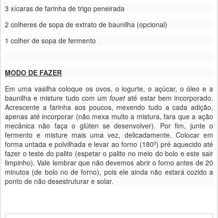
3 xícaras de farinha de trigo peneirada
2 colheres de sopa de extrato de baunilha (opcional)
1 colher de sopa de fermento
MODO DE FAZER
Em uma vasilha coloque os ovos, o iogurte, o açúcar, o óleo e a
baunilha e misture tudo com um
fouet
até estar bem incorporado.
Acrescente a farinha aos poucos, mexendo tudo a cada adição,
apenas até incorporar (não mexa muito a mistura, fara que a ação
mecânica não faça o glúten se desenvolver). Por fim, junte o
fermento e misture mais uma vez, delicadamente. Colocar em
forma untada e polvilhada e levar ao forno (180º) pré aquecido até
fazer o teste do palito (espetar o palito no meio do bolo e este sair
limpinho). Vale lembrar que não devemos abrir o forno antes de 20
minutos (de bolo no de forno), pois ele ainda não estará cozido a
ponto de não desestruturar e solar.