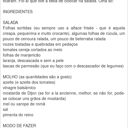
ficaram. Foi aí que tive a ideia de colocar na salada. Olha só:
INGREDIENTES
SALADA
Folhas sortidas (eu sempre uso a alface frisée - que é aquela
crespa, pequenina e muito crocante), algumas folhas de rúcula, um
pouco de cenoura ralada, um pouco de beterraba ralada
nozes tostadas e quebradas em pedaços
tomates cereja cortados ao meio
folhas de manjericão
laranja, descascada e sem a pele
lascas de parmesão (que eu faço com o descascador de legumes)
MOLHO (as quantidades são a gosto)
azeite (e azeite dos tomates)
vinagre balsâmico
mostarda de Dijon (se for a la ancienne, melhor. se não for, pode-
se colocar uns grãos de mostarda)
mel ou xarope de romã
sal
pimenta do reino
MODO DE FAZER