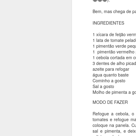
bolo super equilibrado e
Bem, mas chega de pa
Para fazer você vai pre
achei aqui: https://ww
INGREDIENTES
1 xícara de feijão ver
INGREDIENTES
1 lata de tomate pela
1 pimentão verde peq
350 grs de banana nan
1 pimentão vermelho
1 cebola cortada em 
75g de mel
3 dentes de alho pica
1 ovo em temperatura 
azeite para refogar
água quanto baste
25g de óleo de girasso
Cominho a gosto
Sal a gosto
1 colher de sopa bem ch
Molho de pimenta a g
110g de farinha
MODO DE FAZER
40g de cacau em pó 1
Refogue a cebola, o
1 pitada de sal
tomates e refogue ma
coloque na panela. 
150-165g de chocolate 
sal e pimenta, e dei