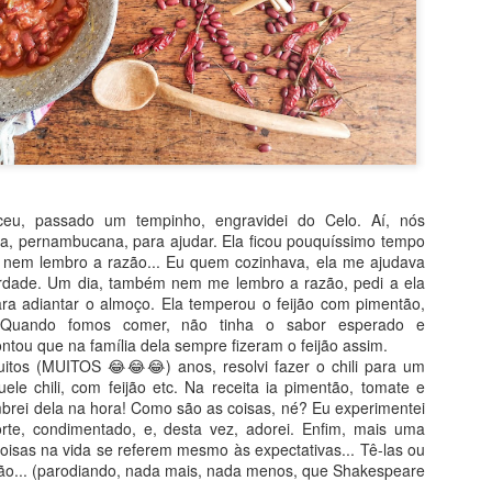
eu, passado um tempinho, engravidei do Celo. Aí, nós
, pernambucana, para ajudar. Ela ficou pouquíssimo tempo
 nem lembro a razão... Eu quem cozinhava, ela me ajudava
rdade. Um dia, também nem me lembro a razão, pedi a ela
para adiantar o almoço. Ela temperou o feijão com pimentão,
 Quando fomos comer, não tinha o sabor esperado e
ntou que na família dela sempre fizeram o feijão assim.
itos (MUITOS 😂😂😂) anos, resolvi fazer o chili para um
le chili, com feijão etc. Na receita ia pimentão, tomate e
brei dela na hora! Como são as coisas, né? Eu experimentei
rte, condimentado, e, desta vez, adorei. Enfim, mais uma
oisas na vida se referem mesmo às expectativas... Tê-las ou
sitado! Por levar bananas e iogurte, quase não vai gordura e, no lu
stão... (parodiando, nada mais, nada menos, que Shakespeare
É bem verdade que o açúcar vem no chocolate ao leite, mas, ainda a