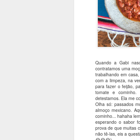
Quando a Gabi nasc
contratamos uma moça
trabalhando em casa,
com a limpeza, na ve
para fazer o feijão, 
tomate e cominho.
detestamos. Ela me co
Olha só: passados mu
almoço mexicano. Aque
cominho... hahaha lem
esperando o sabor fo
prova de que muitas c
Que bolo gostoso e inu
não tê-las, eis a que
um pouquinho de mel. 
😂😂😂).