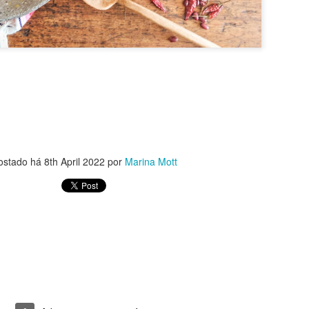
iversário da Dani 💖. Todos os anos, no seu aniversário, eu faço um 
que aniversário tem que ter bolo, não é mesmo? É, sim!! Eu queria um
olate/café do tiramissu. Pensei em fazer um bolo de frutas, tin
tava decidido! O resultado agradou muito! Olha só como eu fiz:
ostado há
8th April 2022
por
Marina Mott
l (ou 1 xícara de leite integral com o suco de meio limão)*
e girassol (ou coco)
neirado
 de trigo peneirada