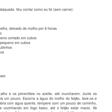
 mais nutritivo. E, o mais importante, com certeza: delicioso!!
taquada. Vou contar como eu fiz (sem carne):
cisar dos ingredientes e de um garfo. Simples assim. Olha só (receit
w.youtube.com/watch?v=EI4Ab6Y_2xo - canal da @oliviaviewyork)
melho, deixado de molho por 8 horas
do
ueno cortado em cubos
ica bem maduras (2 grandes, aproximadamente)
 pequeno em cubos
cubinhos
dos
ambiente
l
eia de iogurte natural
osto
00%
 alho e os pimentões no azeite, até murcharem. Junte os
is um pouco. Escorra a água do molho do feijão, lave-os e
Cubra com água quente, tempere com um pouco de cominho,
ao leite em gotas ou picado
xe cozinhando em fogo baixo, até o feijão estar macio. Vá