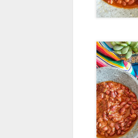
JUN
29