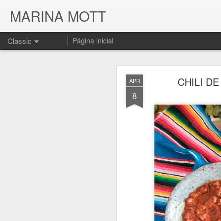
MARINA MOTT
Classic
Página inicial
CHILI D
APR
8
JUL
17