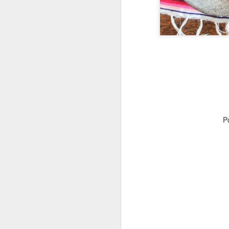
Fiz esse bolo para o an
já virou tradição. Aí 
bem distante do choc
congeladas e pronto! Es
1)BOLO
P
INGREDIENTES
4 ovos
1 copo de iogurte natura
2/3 de xícara de óleo d
2 xícaras de açúcar pe
2 1/2 xícaras de farinha